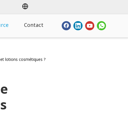
urce
Contact
t lotions cosmétiques ?
ne
ns