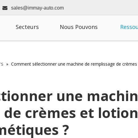
8

sales@immay-auto.com
Secteurs
Nous Pouvons
Resso
rs
»
Comment sélectionner une machine de remplissage de crèmes e
tionner une machi
 de crèmes et lotio
métiques ?