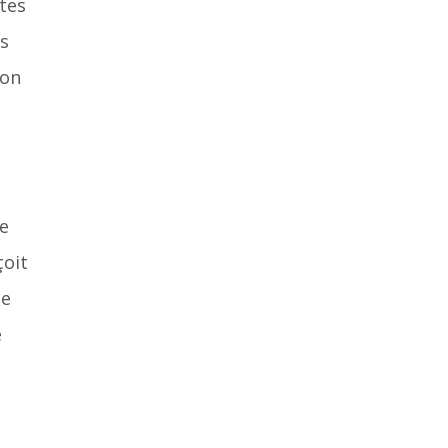
tes
es
ton
ge
çoit
ge
é