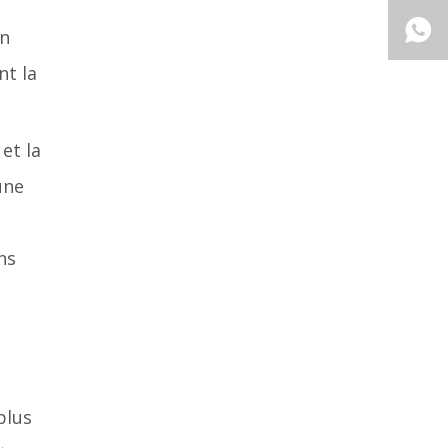
in
nt la
et la
une
ns
plus