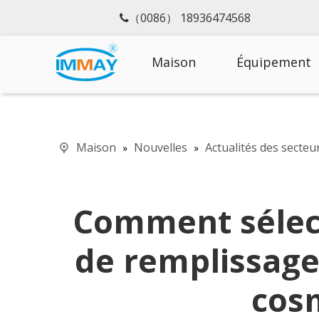
（0086） 1893647456

Maison
Équipement
Maison
Nouvelles
Actualités des secteu
»
»
Comment sélec
de remplissage
cos