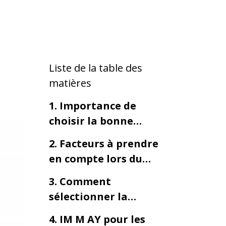
Liste de la table des
matières
1. Importance de
choisir la bonne
machine de
2. Facteurs à prendre
remplissage de crèmes
en compte lors du
et de lotions
choix d’une machine
cosmétiques
3. Comment
de remplissage de
sélectionner la
crèmes et lotions
meilleure machine de
cosmétiques
4. IM M AY pour les