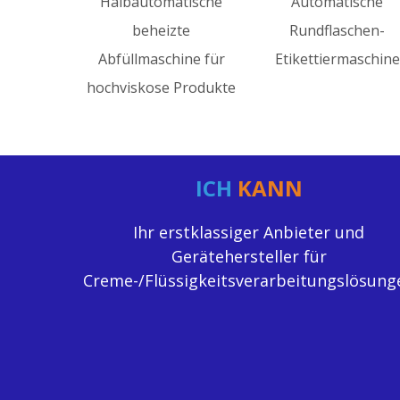
Halbautomatische
Automatische
Industri
beheizte
Rundflaschen-
stufig
bfüllmaschine für
Etikettiermaschine
Wasserauf
chviskose Produkte
ICH
KANN
Ihr erstklassiger Anbieter und
Gerätehersteller für
Creme-/Flüssigkeitsverarbeitungslösung