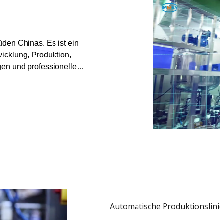
üden Chinas. Es ist ein
icklung, Produktion,
gen und professionelle
 konzentriert. Die Anlage
dratmetern und verfügt über
Automatische Produktionslin