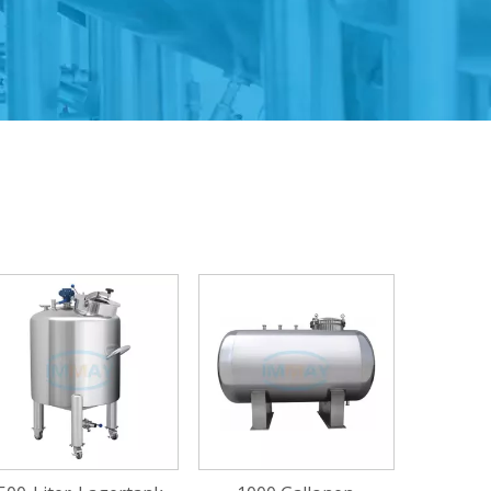
Automatische
Etikettiermaschine für
flache Oberflächen