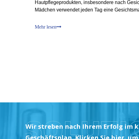
Hautpflegeprodukten, insbesondere nach Gesic
Mädchen verwendet jeden Tag eine Gesichtsmas
vorstellen, wie groß die Nachfrage auf diesem 
Chen sagte: Bezüglich der Verwendung von G
Mehr lesen
chinesische Frauen sagte It
Wir streben nach Ihrem Erfolg im k
Geschäftsplan. Klicken Sie hier, um