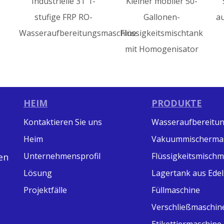
elle 3T 1-
Kleiner mobiler 50-
500-Liter-Lager
e FRP RO-
Gallonen-
aus Edelstahl für s
bereitungsmaschine
Flüssigkeitsmischtank
Flüssigkeiten 
mit Homogenisator
Mischer
HEIM
PRODUKTE
Kontaktieren Sie uns
Wasseraufbereitu
Heim
Vakuummischerma
Unternehmensprofil
Flüssigkeitsmisch
en
Lösung
Lagertank aus Edel
Projektfälle
Füllmaschine
Verschließmaschin