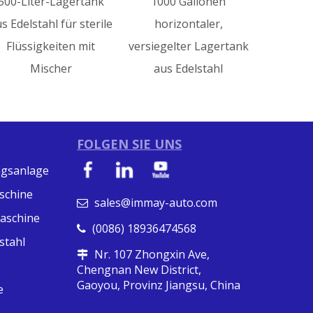
tank
1000 Gallonen
terile
horizontaler,
mit
versiegelter Lagertank
aus Edelstahl
FOLGEN SIE UNS
ngsanlage
schine
sales@immay-auto.com

maschine
(0086) 18936474568

stahl
Nr. 107 Zhongxin Ave,

Chengnan New District,
Gaoyou, Provinz Jiangsu, China
e